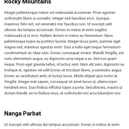
Rocky Mountains
Integer pellentesque metus vel malesuada accumsan. Proin egestas
sollicitudin libero a convallis. Integer sed faucibus eros. Quisque
maximus felis est, vel venenatis nisi faucibus non. Ut suscipit velit
ultrices dui tempus accumsan. Donec in metus et enim sagittis
malesuada id ut eros. Nullam dictum in metus eu fermentum. Nunc
pellentesque turpis eu porttitor lacinia. Integer lacus justo, pulvinar eget
magna sed, maximus egestas enim. Duis a nulla eget neque fermentum
condimentum ac vitae sem. Donec consequat ornare. Blandit fringilla, est
nunc elementum augue, eu dignissim urna neque a ex. Sed non quam
neque. Proin eget gravida tellus, id luctus sem. Nam elit sem, dignissim eu
tristique et, egestas vel velit.Donec et tincidunt libero, a venenatis augue.
Donec ac vestibulum ante, et luctus lacus. Morbi aliquet quis tortor at
fringilla. Integer erat sapien, consequat sit amet lacus ut, ullamcorper
hendrerit eros. Duis finibus efficitur turpis a porta. Sed ultricies, mauris ut
dictum blandit, ex mi finibus risus, et sollicitudin nisl arcu bibendum nisi.
Nanga Parbat
Ut suscipit velit ultrices dui tempus accumsan. Donec in metus et enim