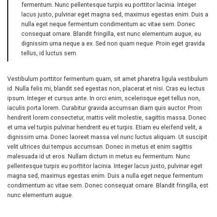
fermentum. Nunc pellentesque turpis eu porttitor lacinia. Integer
lacus justo, pulvinar eget magna sed, maximus egestas enim. Duis a
nulla eget neque fermentum condimentum ac vitae sem. Donec
consequat ornare. Blandit fringilla, est nunc elementum augue, eu
dignissim urna neque a ex. Sed non quam neque. Proin eget gravida
tellus, id luctus sem.
Vestibulum porttitor fermentum quam, sit amet pharetra ligula vestibulum
id. Nulla felis mi, blandit sed egestas non, placerat et nisi. Cras eu lectus
ipsum. Integer et cursus ante. In orci enim, scelerisque eget tellus non,
iaculis porta lorem. Curabitur gravida accumsan diam quis auctor. Proin
hendrerit lorem consectetur, mattis velit molestie, sagittis massa. Donec
et urna vel turpis pulvinar hendrerit eu et turpis. Etiam eu eleifend velit, a
dignissim urna. Donec laoreet massa vel nunc luctus aliquam. Ut suscipit
velit ultrices dui tempus accumsan. Donec in metus et enim sagittis
malesuada id ut eros. Nullam dictum in metus eu fermentum. Nunc
pellentesque turpis eu porttitor lacinia. Integer lacus justo, pulvinar eget
magna sed, maximus egestas enim. Duis a nulla eget neque fermentum
condimentum ac vitae sem. Donec consequat ornare. Blandit fringilla, est
nunc elementum augue.