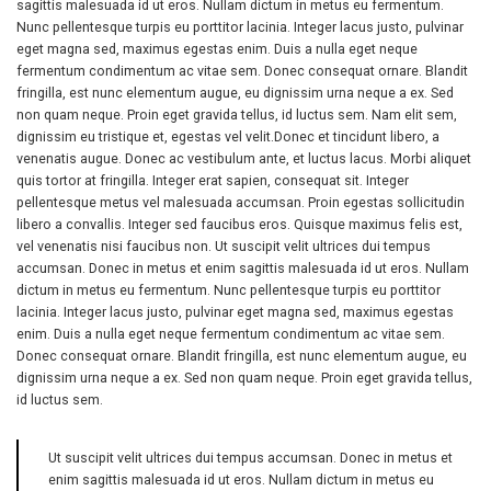
sagittis malesuada id ut eros. Nullam dictum in metus eu fermentum.
Nunc pellentesque turpis eu porttitor lacinia. Integer lacus justo, pulvinar
eget magna sed, maximus egestas enim. Duis a nulla eget neque
fermentum condimentum ac vitae sem. Donec consequat ornare. Blandit
fringilla, est nunc elementum augue, eu dignissim urna neque a ex. Sed
non quam neque. Proin eget gravida tellus, id luctus sem. Nam elit sem,
dignissim eu tristique et, egestas vel velit.Donec et tincidunt libero, a
venenatis augue. Donec ac vestibulum ante, et luctus lacus. Morbi aliquet
quis tortor at fringilla. Integer erat sapien, consequat sit. Integer
pellentesque metus vel malesuada accumsan. Proin egestas sollicitudin
libero a convallis. Integer sed faucibus eros. Quisque maximus felis est,
vel venenatis nisi faucibus non. Ut suscipit velit ultrices dui tempus
accumsan. Donec in metus et enim sagittis malesuada id ut eros. Nullam
dictum in metus eu fermentum. Nunc pellentesque turpis eu porttitor
lacinia. Integer lacus justo, pulvinar eget magna sed, maximus egestas
enim. Duis a nulla eget neque fermentum condimentum ac vitae sem.
Donec consequat ornare. Blandit fringilla, est nunc elementum augue, eu
dignissim urna neque a ex. Sed non quam neque. Proin eget gravida tellus,
id luctus sem.
Ut suscipit velit ultrices dui tempus accumsan. Donec in metus et
enim sagittis malesuada id ut eros. Nullam dictum in metus eu