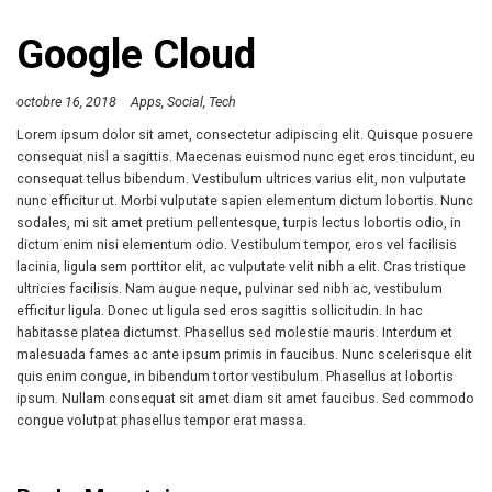
Google Cloud
octobre 16, 2018
Apps
Social
Tech
Lorem ipsum dolor sit amet, consectetur adipiscing elit. Quisque posuere
consequat nisl a sagittis. Maecenas euismod nunc eget eros tincidunt, eu
consequat tellus bibendum. Vestibulum ultrices varius elit, non vulputate
nunc efficitur ut. Morbi vulputate sapien elementum dictum lobortis. Nunc
sodales, mi sit amet pretium pellentesque, turpis lectus lobortis odio, in
dictum enim nisi elementum odio. Vestibulum tempor, eros vel facilisis
lacinia, ligula sem porttitor elit, ac vulputate velit nibh a elit. Cras tristique
ultricies facilisis. Nam augue neque, pulvinar sed nibh ac, vestibulum
efficitur ligula. Donec ut ligula sed eros sagittis sollicitudin. In hac
habitasse platea dictumst. Phasellus sed molestie mauris. Interdum et
malesuada fames ac ante ipsum primis in faucibus. Nunc scelerisque elit
quis enim congue, in bibendum tortor vestibulum. Phasellus at lobortis
ipsum. Nullam consequat sit amet diam sit amet faucibus. Sed commodo
congue volutpat phasellus tempor erat massa.